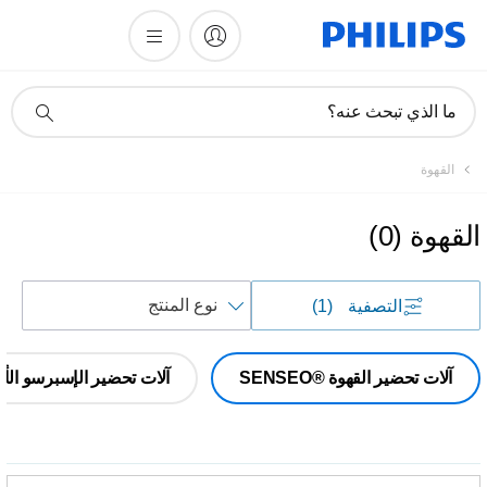
أيقونة
ما الذي تبحث عنه؟
دعم
البحث
القهوة
القهوة
(
0
)
فرز
التصفية
(1)
حسب
آلات تحضير القهوة SENSEO®‎
آلات تحضير الإسبرسو الأوت