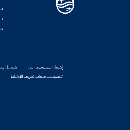
دع
دع
جه
إشعار الخصوصية من
شروط الإس
تفضيلات ملفات تعريف الارتباط