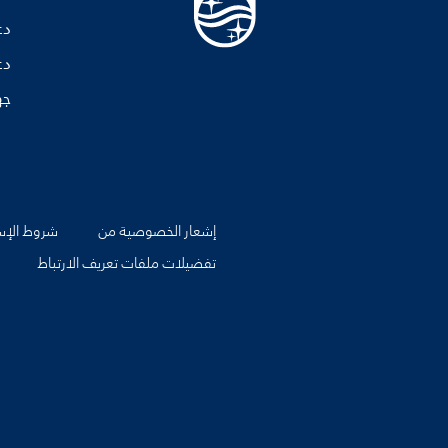
دع
دع
جه
إشعار الخصوصية من
شروط الإس
تفضيلات ملفات تعريف الارتباط