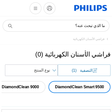
أيقونة
ما الذي تبحث عنه؟
دعم
البحث
فراشي الأسنان الكهربائية
فراشي الأسنان الكهربائية
(
0
)
فرز
التصفية
(1)
حسب
DiamondClean 9000
DiamondClean Smart 9500