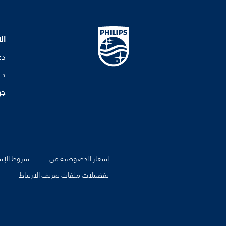
ال
دع
دع
جه
إشعار الخصوصية من
شروط الإس
تفضيلات ملفات تعريف الارتباط