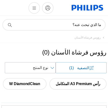
أيقونة
ما الذي تبحث عنه؟
دعم
البحث
رؤوس فرشاة الأسنان
رؤوس فرشاة الأسنان
(
0
)
فرز
التصفية
(1)
حسب
رأس A3 Premium المتكامل
W DiamondClean