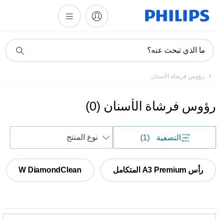
أيقونة
ما الذي تبحث عنه؟
دعم
البحث
رؤوس فرشاة الأسنان
رؤوس فرشاة الأسنان
(
0
)
فرز
التصفية
(1)
حسب
رأس A3 Premium المتكامل
W DiamondClean