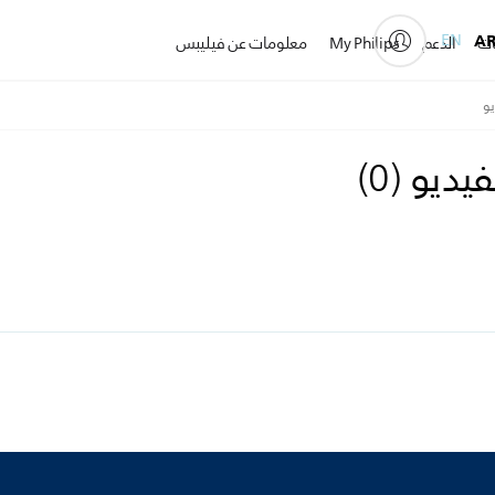
EN
A
ات
الدعم
My Philips
معلومات عن فيليبس
و
فيديو
(
0
)