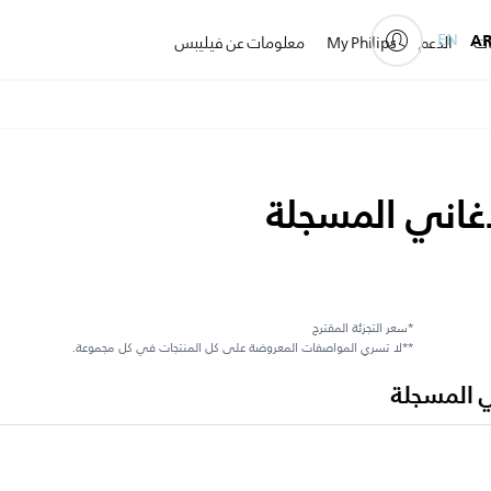
EN
A
ات
الدعم
My Philips
معلومات عن فيليبس
غاني المسجلة
*سعر التجزئة المقترح
**لا تسري المواصفات المعروضة على كل المنتجات في كل مجموعة.
ي المسجلة