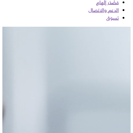
مَصْدَر إلْهامٍ
الدعم والاتصال
تسوق