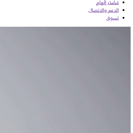
مَصْدَر إلْهامٍ
الدعم والاتصال
تسوق