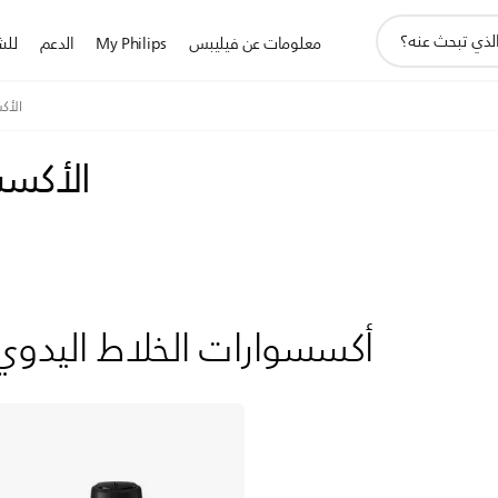
أيقونة
معلومات عن فيليبس
My Philips
الدعم
للش
دعم
البحث
الأك
الأكسس
أكسسوارات الخلاط اليدوي