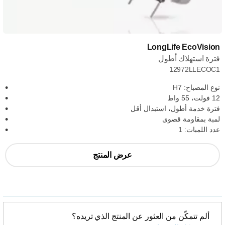
LongLife EcoVision
فترة استهلاك أطول
12972LLECOC1
نوع المصباح: H7
12 فولت، 55 واط
فترة خدمة أطول، استبدال أقل
لمبة بمقاومة قصوى
عدد اللمبات: 1
عرض المنتج
ألم تتمكّن من العثور عن المنتج الذي تريده؟