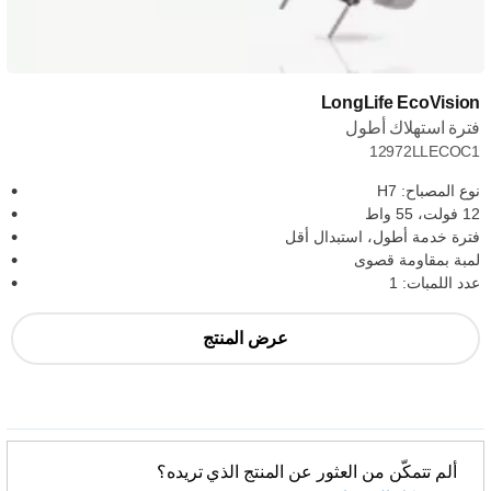
LongLife EcoVision
فترة استهلاك أطول
12972LLECOC1
نوع المصباح: H7
12 فولت، 55 واط
فترة خدمة أطول، استبدال أقل
لمبة بمقاومة قصوى
عدد اللمبات: 1
عرض المنتج
ألم تتمكّن من العثور عن المنتج الذي تريده؟