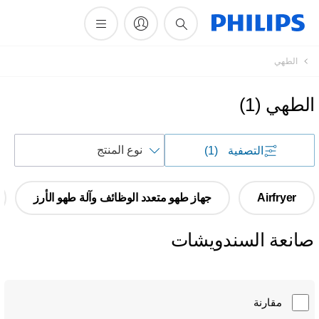
أيقونة
الطهي
دعم
البحث
الطهي
(
1
)
فرز
التصفية
(1)
حسب
Airfryer
جهاز طهو متعدد الوظائف وآلة طهو الأرز
صانعة السندويشات
مقارنة