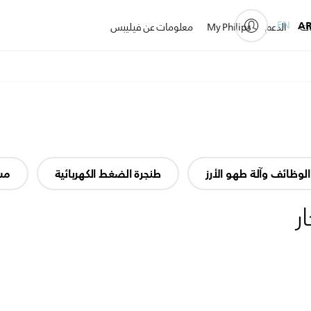
EN
A
ات
الدعم
My Philips
معلومات عن فيليبس
لوظائف وآلة طهو الأرز
طنجرة الضغط الكهربائية
مش
ر