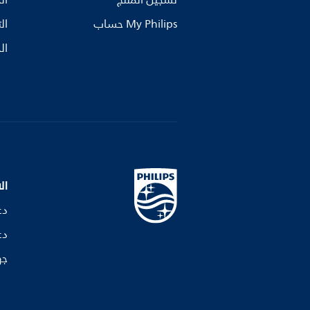
تسجيل المنتج
ال
My Philips حساب
ال
ال
ال
دع
دع
جه