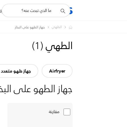
أيقونة
R
المنتجات
للشرك
دعم
البحث
الطهي
جهاز الطهو على البخار
الطهي
(
1
)
Airfryer
جهاز طهو متعدد ا
جهاز الطهو على البخا
مقارنة