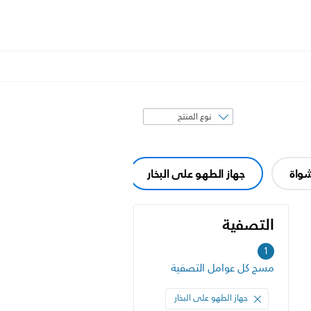
فرز
حسب
واة
جهاز الطهو على البخار
آلة تحميص الخبز
التصفية
التصفية
1
مسح كل عوامل التصفية
جهاز الطهو على البخار