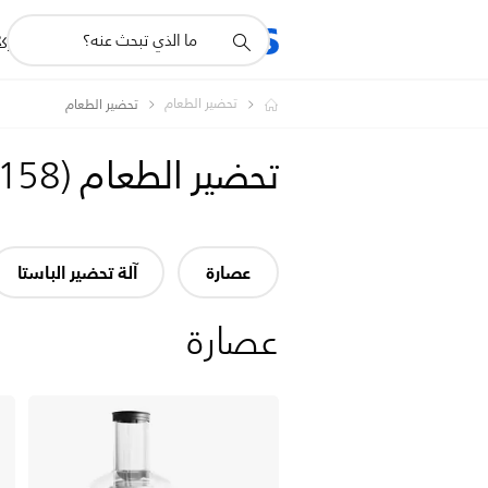
أيقونة
R
المنتجات
للشرك
دعم
البحث
تحضير الطعام
تحضير الطعام
تحضير الطعام
(
158
عصارة
آلة تحضير الباستا
عصارة