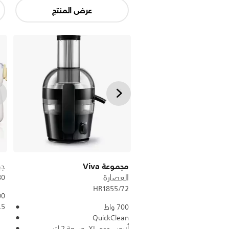
عرض المنتج
مجموعة Viva
جه
العصارة
80
HR1855/72
300
1.5 ل
700 واط
QuickClean
أنبوب حجم XL، وسعة 2 لتر