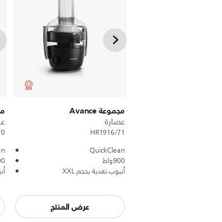
مجموعة Avance
مجم
عصارة
عص
70
HR1916/71
an
QuickClean
900واط
900
أنبوب تغذية بحجم XXL
أن
عرض المنتج