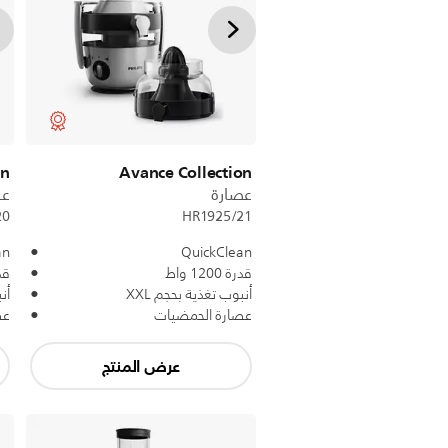
on
Avance Collection
عصارة
عص
20
HR1925/21
an
QuickClean
قدرة 1200 واط
قدرة 
أنبوب تغذية بحجم XXL
أن
عصارة الحمضيات
عص
عرض المنتج