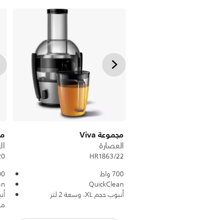
مجموعة Viva
مج
العصارة
ال
20
HR1863/22
700 واط
800
an
QuickClean
أنبوب حجم XL، وسعة 2 لتر
أنبو
من