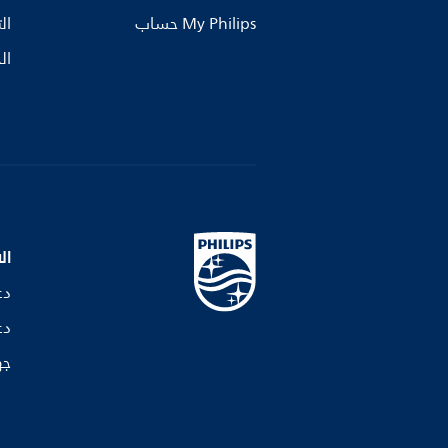
My Philips حساب
ال
ال
ال
دع
دع
جه