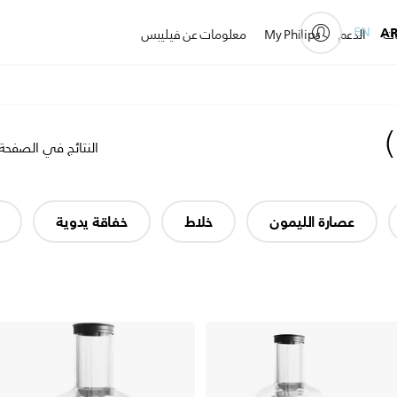
EN
A
ات
الدعم
My Philips
معلومات عن فيليبس
)
النتائج في الصفحة
عصارة الليمون
خلاط
خفاقة يدوية