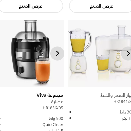
عرض المنتج
عرض المنتج
مجموعة Viva
از العصر والخلط
عصارة
HR1841/
HR1836/05
 واط
يتر
500 واط
QuickClean
1,5 لترات