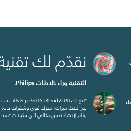
نقدّم لك تقنية roBlend
التقنية وراء خلاطات Philips.
تتيح لك تقنية ProBlend ت
اء
بين ثلاث ميزات: محرك قوي وشفرات حادة 
وئام لإنشاء تدفق مثالي لأي مكونات تستخد