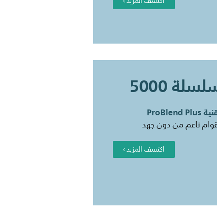
اكتشف المزيد ›
لسلة 5000
 ProBlend Plus
وام ناعم من دون جهد
اكتشف المزيد ›