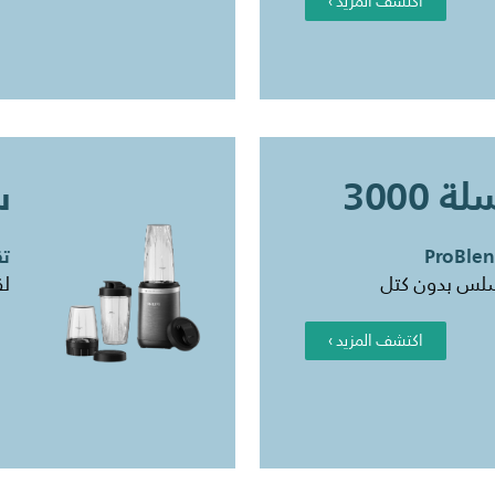
اكتشف المزيد ›
 3000
س
تقنية
سلس بدون كتل
لق
اكتشف المزيد ›