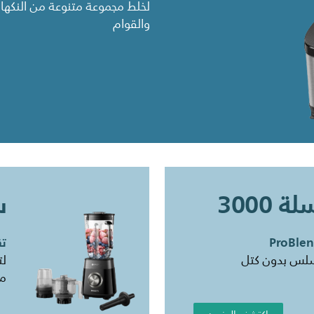
لخلط مجموعة متنوعة من النكها
والقوام
 3000
س
تقنية
سلس بدون كتل
لت
من