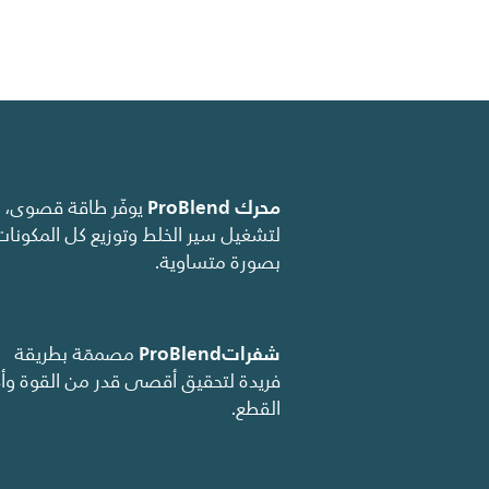
محرك ProBlend
‏ يوفّر طاقة قصوى،
لتشغيل سير الخلط وتوزيع كل المكونات
بصورة متساوية.
شفراتProBlend
‏ مصممّة بطريقة
فريدة لتحقيق أقصى قدر من القوة وأد
القطع.