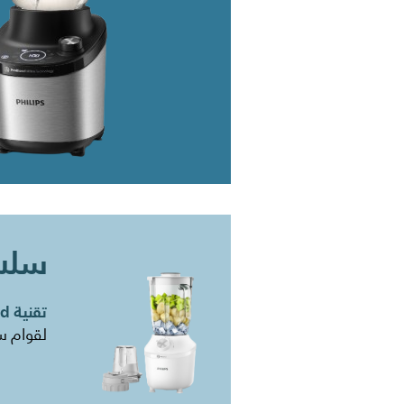
سلسلة
تقنية ProBlend
​لقوام 