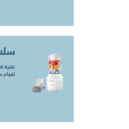
سلسلة
تقنية ProBlend
​لقوام 