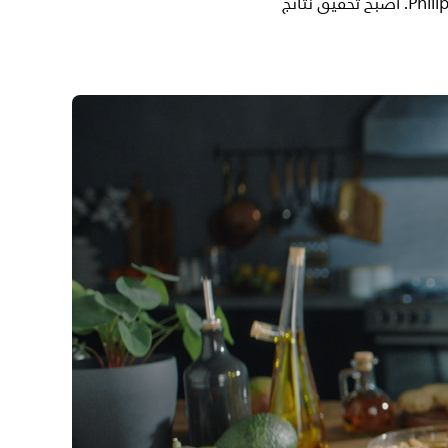
قم بإعداد أشهى مشروبات الفاكهة والعصائر والصلصات والشوربات بلمح البصر مع خلاط Philips. أصبح تحقيق نتائج