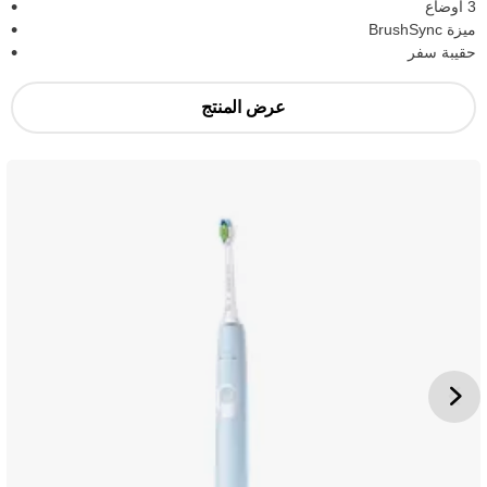
3 أوضاع
ميزة BrushSync
حقيبة سفر
عرض المنتج