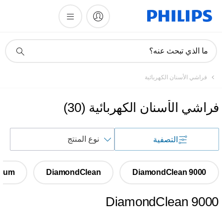
أيقونة
ما الذي تبحث عنه؟
دعم
البحث
فراشي الأسنان الكهربائية
فراشي الأسنان الكهربائية
(
30
)
فرز
التصفية
حسب
tinum
DiamondClean
DiamondClean 9000
DiamondClean 9000