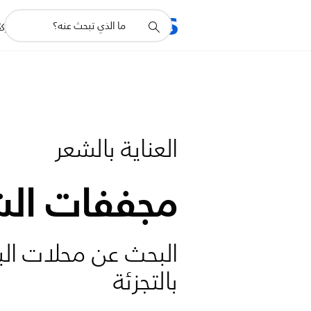
أيقونة
R
المنتجات
للشرك
دعم
البحث
العناية بالشعر
مجففات الش
البحث عن محلات الب
بالتجزئة