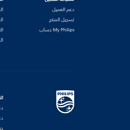
دعم العميل
ال
تسجيل المنتج
ال
My Philips حساب
ال
ال
ال
دع
دع
جه