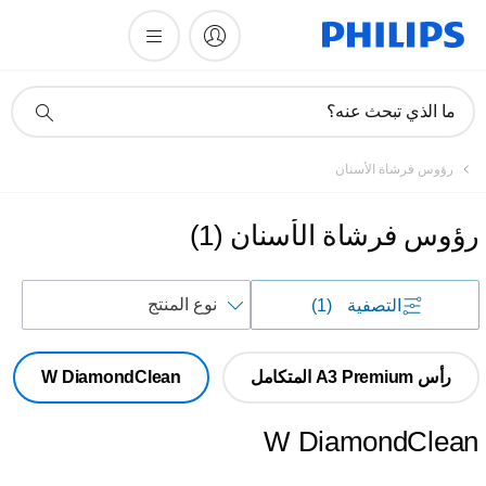
أيقونة
ما الذي تبحث عنه؟
دعم
البحث
رؤوس فرشاة الأسنان
رؤوس فرشاة الأسنان
(
1
)
فرز
التصفية
(1)
حسب
رأس A3 Premium المتكامل
W DiamondClean
W DiamondClean