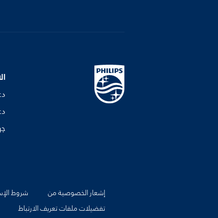
ال
دع
دع
جه
إشعار الخصوصية من
شروط الإس
تفضيلات ملفات تعريف الارتباط