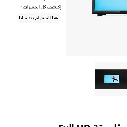
إكتشف كلّ المميزات
هذا المنتج لم يعد متاحا