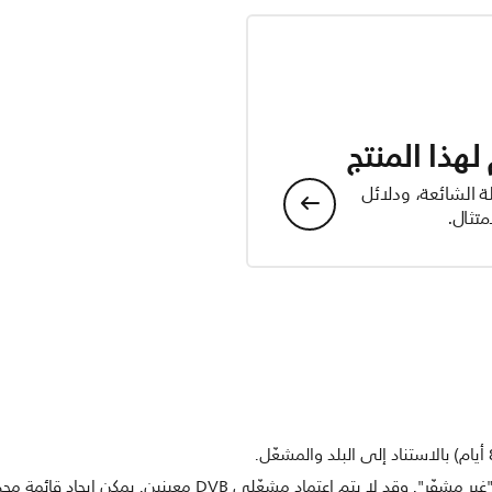
هذا المنتج
ة الشائعة، ودلائل
تثال.
يدعم التلفزيون استقبال DVB من أجل بث "غير مشفّر". وقد لا يتم اع