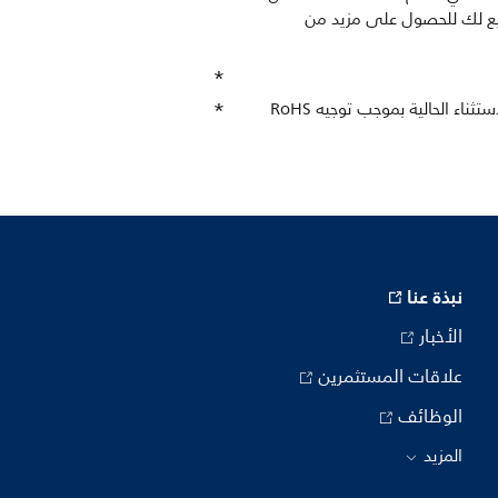
التابع لك للحصول على مزيد من
يحتوي هذا التلفزيون على الرصاص فقط في بعض الأجزاء والمكونات حيث لا وجود لبدائل عن التكنولوجيا وفقًا لبنود الاستثناء الحالية بموجب توجيه RoHS
نبذة عنا
الأخبار
علاقات المستثمرين
الوظائف
المزيد