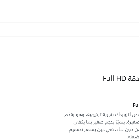
ن 5000 من Philips مخصص لتزويدك بتجربة ترفيهية، وهو يقدّم
غيرة. يتميّز بحجم صغير بما يكفي
ومن دون عناء، في حين يسمح تصميم
ضعته.