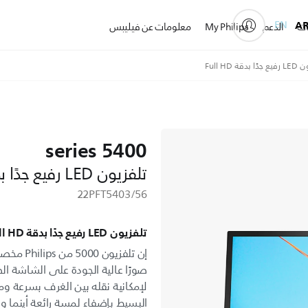
EN
A
ات
الدعم
My Philips
معلومات عن فيليبس
5400 series
تلفزيون LED رفيع جدًا بدقة Full HD
22PFT5403/56
تلفزيون LED رفيع جدًا بدقة Full HD
إن تلفزيو
صورًا عالية الجودة على الشاشة الص
لإمكانية نقله بين الغرف بسرعة 
البسيط بإضفاء لمسة رائعة أينما و