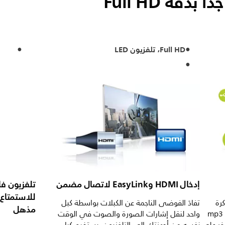
Full HD، تلفزيون LED
إدخال HDMI وEasyLink لاتصال مضمن
رة
تفادَ الفوضى الناجمة عن الكبلات بواسطة كبل
مذهل
USB المحمولة أو الكاميرا الرقمية أو مشغّل mp3
واحد لنقل إشارات الصورة والصوت في الوقت