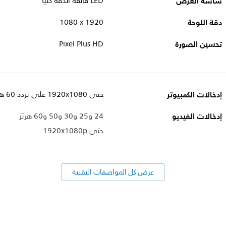
شاشة العرض
LED فائقة الدقة كليًا
دقة اللوحة
1920 ‏x‏ 1080
تحسين الصورة
Pixel Plus HD
إدخالات الكمبيوتر
حتى 1920x1080 على تردد 60 هرتز
إدخالات الفيديو
24 و25 و30 و50 و60 هرتز
حتى 1920x1080p
عرض كل المواصفات التقنية