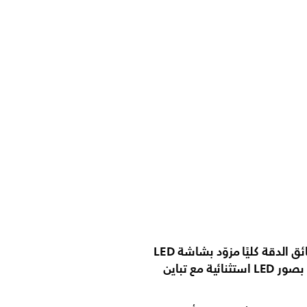
تلفزيون فائق الدقة كليًا مزوّد بشاشة LED
للاستمتاع بصور LED استثنائية مع تباين