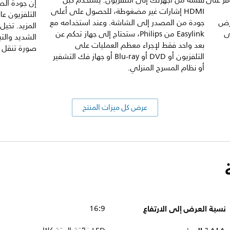
ة آخر بمنفذ USB المتوفر على
نفسه من أجهزتك إلى التلفزيون. يستخدم كبل
إن جودة الص
HDMI إشارات غير مضغوطة، للحصول على أعلى
التلفزيون عا
رض
جودة من المصدر إلى الشاشة. وعند استخدامه مع
المزيد. تخيل
ى
Easylink من Philips، ستحتاج إلى جهاز تحكم عن
الشديد والتب
بعد واحد فقط لإجراء معظم العمليات على
صورة تنقل وا
التلفزيون أو DVD أو Blu-ray أو جهاز فك التشفير
أو نظام المسرح المنزلي.
عرض كل ميزات المنتج
نسبة العرض إلى الارتفاع
16:9