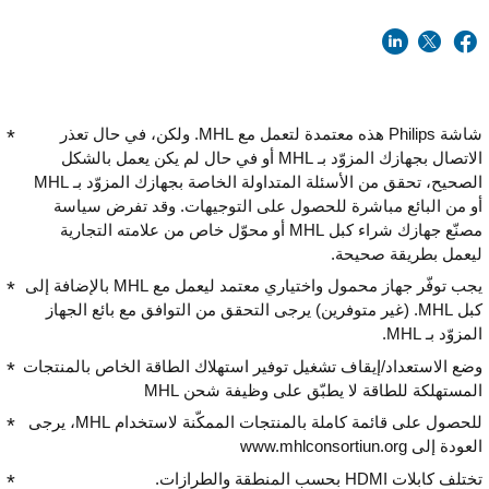
شاشة Philips هذه معتمدة لتعمل مع MHL. ولكن، في حال تعذر
الاتصال بجهازك المزوّد بـ MHL أو في حال لم يكن يعمل بالشكل
الصحيح، تحقق من الأسئلة المتداولة الخاصة بجهازك المزوّد بـ MHL
أو من البائع مباشرة للحصول على التوجيهات. وقد تفرض سياسة
مصنّع جهازك شراء كبل MHL أو محوّل خاص من علامته التجارية
ليعمل بطريقة صحيحة.
يجب توفّر جهاز محمول واختياري معتمد ليعمل مع MHL بالإضافة إلى
كبل MHL. (غير متوفرين) يرجى التحقق من التوافق مع بائع الجهاز
المزوّد بـ MHL.
وضع الاستعداد/إيقاف تشغيل توفير استهلاك الطاقة الخاص بالمنتجات
المستهلكة للطاقة لا يطبّق على وظيفة شحن MHL
للحصول على قائمة كاملة بالمنتجات الممكّنة لاستخدام MHL، يرجى
العودة إلى www.mhlconsortiun.org
تختلف كابلات HDMI بحسب المنطقة والطرازات.