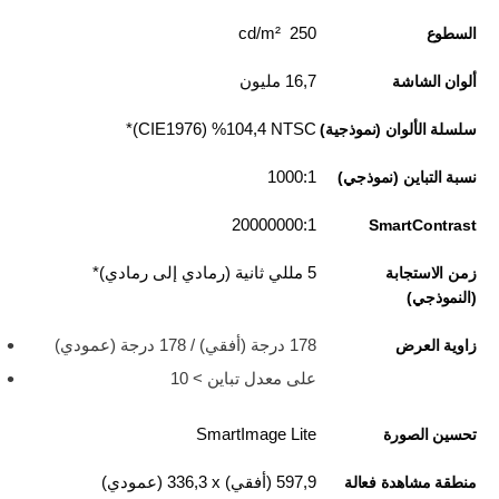
250 cd/m²
السطوع
16,7 مليون
ألوان الشاشة
NTSC‏ 104,4‏% (CIE1976)*
سلسلة الألوان (نموذجية)
1000:1
نسبة التباين (نموذجي)
20000000:1
SmartContrast
5 مللي ثانية (رمادي إلى رمادي)*
زمن الاستجابة
(النموذجي)
178 درجة (أفقي) / 178 درجة (عمودي)
زاوية العرض
على معدل تباين > 10
SmartImage Lite
تحسين الصورة
597,9 (أفقي) x‏ 336,3 (عمودي)
منطقة مشاهدة فعالة