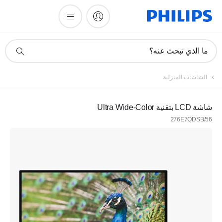
أيقونة
ما الذي تبحث عنه؟
دعم
البحث
الشاشات المنزلية
شاشة LCD بتقنية Ultra Wide-Color
276E7QDSB/56