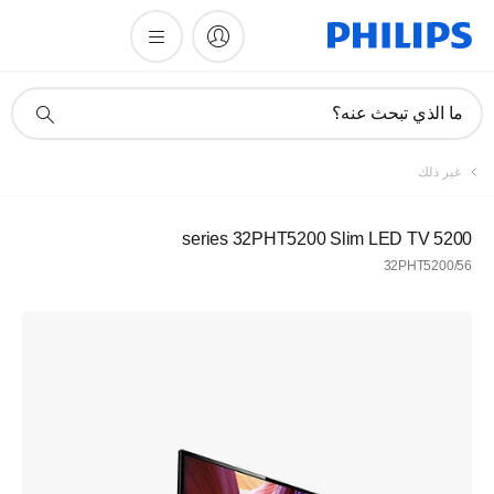
أيقونة
ما الذي تبحث عنه؟
دعم
البحث
غير ذلك
5200 series 32PHT5200 Slim LED TV
32PHT5200/56