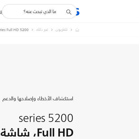
أيقونة
R
المنتجات
للشرك
دعم
البحث
تلفزيون
غير ذلك
5200 series Full HD، شاشة رفيعة، LED TV
استكشاف الأخطاء وإصلاحها والدعم
5200 series