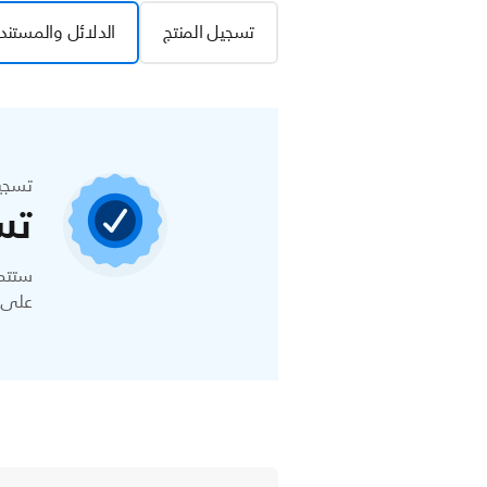
تسجيل المنتج
الدلائل والمستند
تسجي
تس
ستتمك
على ا