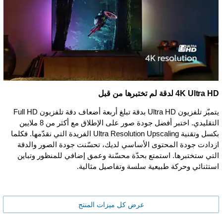
4K Ultra HD لدقة لم تختبرها من قبل
يتميّز تلفزيون Ultra HD بدقة تبلغ أربعة أضعاف دقة تلفزيون Full HD
التقليدي. اختبر أفضل جودة صور على الإطلاق مع أكثر من 8 ملايين
بكسل وتقنية Ultra Resolution Upscaling الفريدة التي نقدّمها. فكلما
ازدادت جودة المحتوى الأساسي لديك، تحسّنت جودة الصور والدقة
التي ستختبرها. استمتع بحدّة محسّنة وعمق إضافي للمنظور وتباين
استثنائي وحركة طبيعية سلسة وتفاصيل مثالية.
عرض كل ميزات المنتج