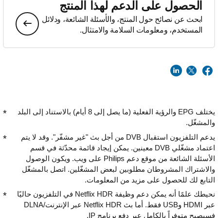
الحصول على الدعم لهذا المنتج
ابحث عن نصائح حول المنتج، والأسئلة الشائعة، ودلائل
المستخدم، ومعلومات السلامة والامتثال.
يختلف EPG والرؤية الفعلية (ما يصل إلى 8 أيام) بالاستناد إلى البلد
والمشغّل.
يدعم التلفزيون استقبال DVB من أجل بث "غير مشفّر". وقد لا يتم
اعتماد مشغّلي DVB معينين. يمكن إيجاد قائمة محدّثة في قسم
الأسئلة الشائعة من موقع دعم Philips على ويب. ويكون الوصول
والاشتراك المشروطان مطلوبين لبعض المشغّلين. اتصل بالمشغّل
التابع لك للحصول على مزيد من المعلومات.
نحيطك علمًا أنه يمكن دعم وظيفة Netflix HDR في التلفزيون حاليًا
عبر HDMI وUSB فقط. أما بث Netflix HDR عبر الإنترنت/DLNA
فسيصبح متوفراً بالكامل عبر دفع برنامج IP.