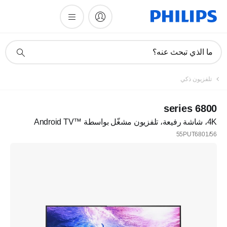
أيقونة
ما الذي تبحث عنه؟
دعم
البحث
تلفزيون ذكي
6800 series
4K، شاشة رفيعة، تلفزيون مشغّل بواسطة Android TV™‎
55PUT6801/56