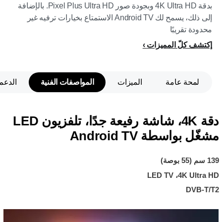
بدقة 4K Ultra HD وبجودة صور Pixel Plus Ultra HD. بالإضافة
إلى ذلك، يسمح لك Android TV الاستمتاع بخيارات ترفيه غير
محدودة تقريبًا
إكتشف كلّ المميزات
لمحة عامة
الميزات
المواصفات الفنية
الدعم
دقة 4K، شاشة رفيعة جدًا، تلفزيون LED
مشغّل بواسطة Android TV
139 سم (55 بوصة)
4K Ultra HD، ‏LED TV
DVB-T/T2