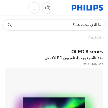
أيقونة
ما الذي تبحث عنه؟
دعم
البحث
Ambilight
OLED 8 series
دقة 4K، رفيع جدًا، تلفزيون OLED ذكي
65OLED873/56