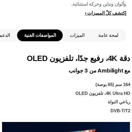
وألوان وتباين وحركة استثنائية.
إكتشف كلّ المميزات
لمحة عامة
الميزات
المواصفات الفنية
الدعم
دقة 4K، رفيع جدًا، تلفزيون OLED
مع Ambilight‏ من 3 جوانب
164 سم (65 بوصة)
4K Ultra HD، تلفزيون OLED
رباعي النواة
DVB-T/T2