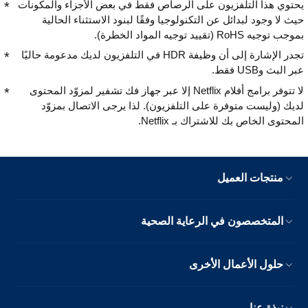
يحتوي هذا التلفزيون على الرصاص فقط في بعض الأجزاء والمكونات
حيث لا وجود لبدائل عن التكنولوجيا وفقًا لبنود الاستثناء الحالية
بموجب توجيه RoHS (تقييد توجيه المواد الخطرة).
تجدر الإشارة إلى أن وظيفة HDR في التلفزيون لديك مدعومة حاليًا
عبر البث وUSB فقط.
لا تتوفر برامج أفلام Netflix إلا عبر جهاز فك تشفير لمزوّد المحتوى
لديك (وليست متوفرة على التلفزيون). لذا يرجى الاتصال بمزوّد
المحتوى الخاص بك للاشتراك بـ Netflix.
منتجات العميل
المتخصصون في الرعاية الصحية
حلول الأعمال الأخرى
نبذة عنا