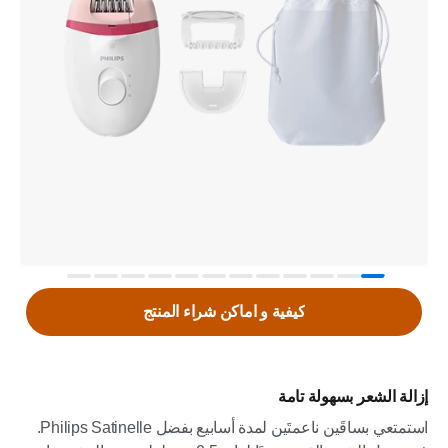
كيفية و اماكن شراء المنتج
إزالة الشعر بسهولة تامة
استمتعي بساقَين ناعمتَين لمدة أسابيع بفضل Philips Satinelle.