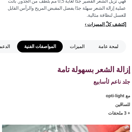
فهي تزيل الشعر القصير جدًا لغاية 0,5 مم بلطف من الجذور. باتت
عملية إزالة الشعر سهلة جدًا بفضل المقبض المريح والرأس القابل
للغسل لنظافة مثالية.
إكتشف كلّ المميزات
لمحة عامة
الميزات
المواصفات الفنية
الدعم
إزالة الشعر بسهولة تامة
جلد ناعم لأسابيع
مع opti-light
للساقَين
+ 3 ملحقات