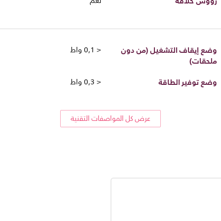
رؤوس حلاقة
نعم
وضع إيقاف التشغيل (من دون
< 0,1 واط
ملحقات)
وضع توفير الطاقة
< 0,3 واط
عرض كل المواصفات التقنية