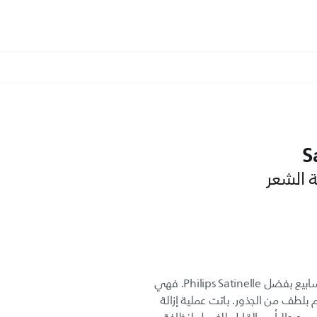
S
ة الشعر
استمتعي بساقَين ناعمتَين لمدة أسابيع بفضل Philips Satinelle. فهي
الشعر القصير جدًا لغاية 0,5 مم بلطف من الجذور. باتت عملية إزالة