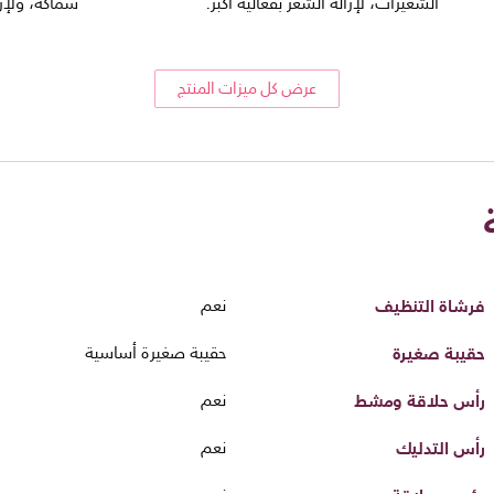
الشعيرات، لإزالة الشعر بفعالية أكبر.
سماكة، ولإز
عرض كل ميزات المنتج
فرشاة التنظيف
نعم
حقيبة صغيرة
حقيبة صغيرة أساسية
رأس حلاقة ومشط
نعم
رأس التدليك
نعم