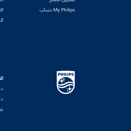
My Philips حساب
ال
ال
ال
دع
دع
جه