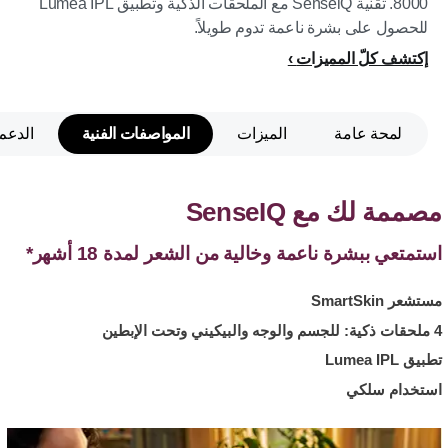
8000. تقنية SenseiQ مع الملحقات الذكية وتطبيق Lumea IPL
للحصول على بشرة ناعمة تدوم طويلاً.
إكتشف كلّ المميزات
لمحة عامة
الميزات
المواصفات الفنية
الدعم
مصممة لك مع SenseIQ
استمتعي ببشرة ناعمة وخالية من الشعر لمدة 18 أشهر*
مستشعر SmartSkin
4 ملحقات ذكية: للجسم والوجه والبيكيني وتحت الإبطين
تطبيق Lumea IPL
استخدام سلكي