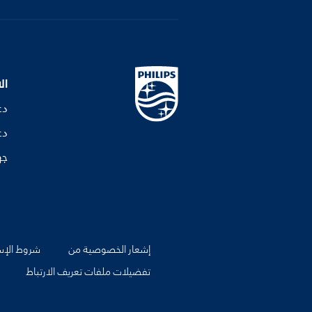
ال
دع
دع
جه
إشعار الخصوصية من
شروط الإس
تفضيلات ملفات تعريف الارتباط