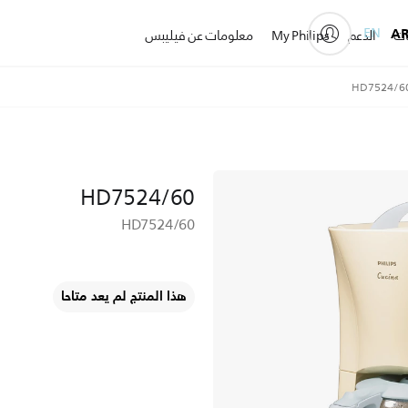
EN
A
ات
الدعم
My Philips
معلومات عن فيليبس
HD7524/6
HD7524/60
HD7524/60
هذا المنتج لم يعد متاحا