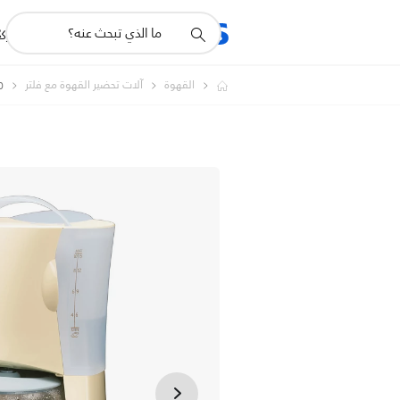
أيقونة
R
المنتجات
للشرك
دعم
البحث
القهوة
آلات تحضير القهوة مع فلتر
0