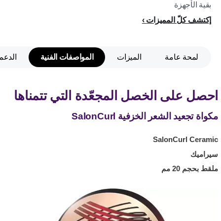
بقية الأجهزة
إكتشف كلّ المميزات
لمحة عامة
الميزات
المواصفات الفنية
الدعم
احصل على الخصل المجعّدة التي تتمناها
مكواة تجعيد الشعر الخزفية SalonCurl
SalonCurl Ceramic
سيراميك
ملقط بحجم 20 مم