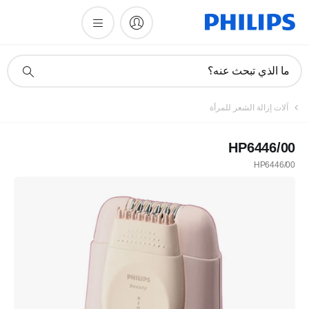
أيقونة
ما الذي تبحث عنه؟
دعم
البحث
آلات إزالة الشعر للمرأة
HP6446/00
HP6446/00