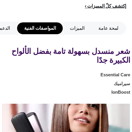
إكتشف كلّ المميزات
لمحة عامة
الميزات
المواصفات الفنية
الدعم
شعر منسدل بسهولة تامة بفضل الألواح
الكبيرة جدًا
Essential Care
سيراميك
IonBoost