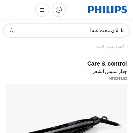
أيقونة
ما الذي تبحث عنه؟
دعم
البحث
أجهزة تمليس الشعر
Care & control
جهاز تمليس الشعر
HP8344/03