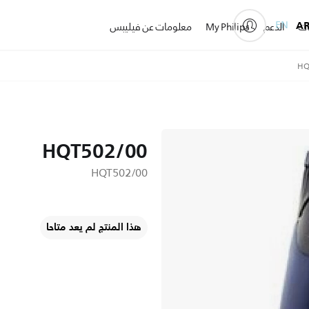
EN
A
ات
الدعم
My Philips
معلومات عن فيليبس
HQ
HQT502/00
HQT502/00
هذا المنتج لم يعد متاحا