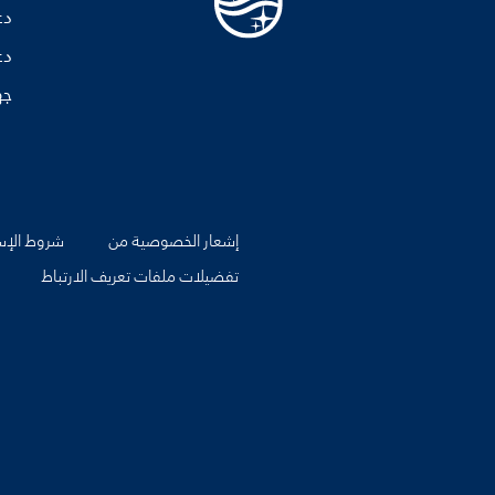
دع
دع
جه
إشعار الخصوصية من
شروط الإس
تفضيلات ملفات تعريف الارتباط