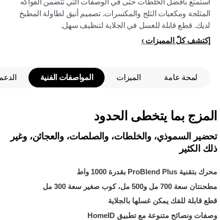
استمتع بأفضل الخلطات حتى في الوصفات التي تتضمن الفواكه
المثلجة ومكعبات الثلج والمكسرات. تصميم أنيق لطاولة المطبخ
لديك. قطع قابلة للغسل في الجلاية لتنظيف سهل.
إكتشف كلّ المميزات
لمحة عامة
الميزات
المواصفات الفنية
الدعم
المزج بما يتخطى الحدود
تحضير السموذي، والخلطات، والصلصات، والعجائن، وغير
ذلك الكثير
محرك بتقنية ProBlend Plus بقدرة 1000 واط
مطحنتان سعة 700 مل و500 مل، كوب صغير سعة 300 مل
قطع قابلة للفك يمكن غسلها بالجلاية
وصفات ونصائح متنوعة مع تطبيق HomeID