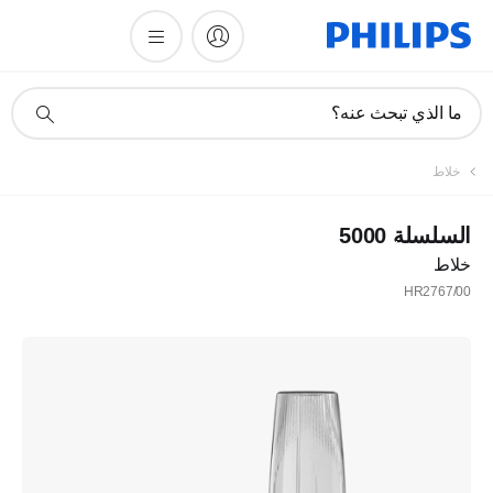
أيقونة
ما الذي تبحث عنه؟
دعم
البحث
خلاط
السلسلة 5000
خلاط
HR2767/00