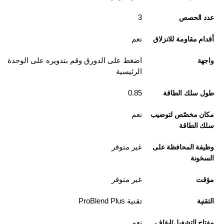
3
عدد الحصص
نعم
أقدام مقاومة للانزلاق
اضغط على الدورق وقم بتدويره على الوحدة
واجهة
الرئيسية
0.85
طول سلك الطاقة
نعم
مكان مخصّص لتوضيب
سلك الطاقة
غير متوفر
وظيفة المحافظة على
السخونة
غير متوفر
مؤقت
تقنية ProBlend Plus
التقنية
نعم
مفتاح التشغيل/إيقاف