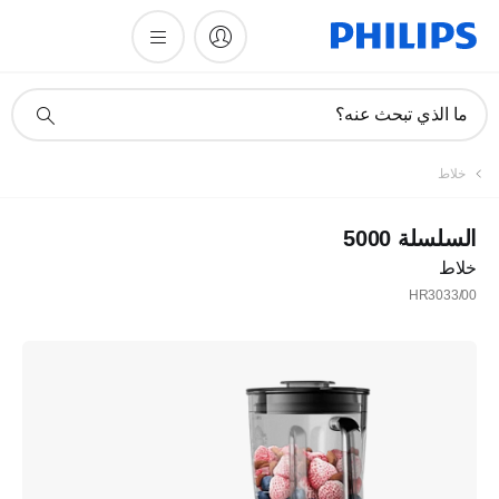
أيقونة
ما الذي تبحث عنه؟
دعم
البحث
خلاط
السلسلة 5000
خلاط
HR3033/00