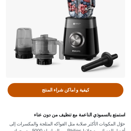
كيفية و اماكن شراء المنتج
استمتع بالسموذي الناعمة مع تنظيف من دون عناء
حوّل المكونات الأكثر صلابة مثل الفواكه المثلجة والمكسرات إلى
أفضل العصائر مع خلاط Philips من السلسلة 5000 مع محرك