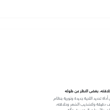
لاقته، بغض النظر عن طوله
ن Philips عبارة عن أداة تحديد اللحية جديدة وثورية بنظام
دقيقة ولتشذيب الشعر وحلاقته،