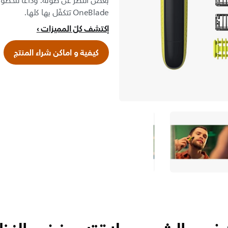
بغض النظر عن طوله. وداعًا للخطوا
OneBlade تتكفّل بها كلها.
إكتشف كلّ المميزات
كيفية و اماكن شراء المنتج