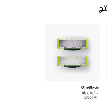
تج
OneBlade
شفرة بديلة
QP220/51