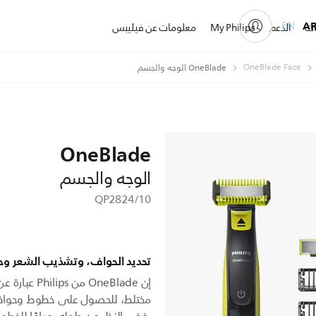
EN
A
ات
الدعم
My Philips
معلومات عن فيليبس
OneBlade Face
OneBlade الوجه والجسم
OneBlade
الوجه والجسم
QP2824/10
تحديد الحواف، وتشذيب الشعر وح
إن OneBlade م
مختلط، للحصول على خطوط وحواف 