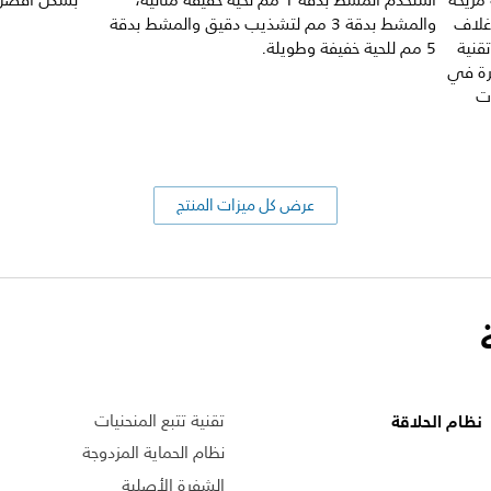
مريحة
استخدم المشط بدقة 1 مم لحية خفيفة مثالية،
بشكل أفضل. 
وغلاف
والمشط بدقة 3 مم لتشذيب دقيق والمشط بدقة
قنية
5 مم للحية خفيفة وطويلة.
ة قص سريعة الحركة (12000 مرة في
ات
عرض كل ميزات المنتج
نظام الحلاقة
تقنية تتبع المنحنيات
نظام الحماية المزدوجة
الشفرة الأصلية