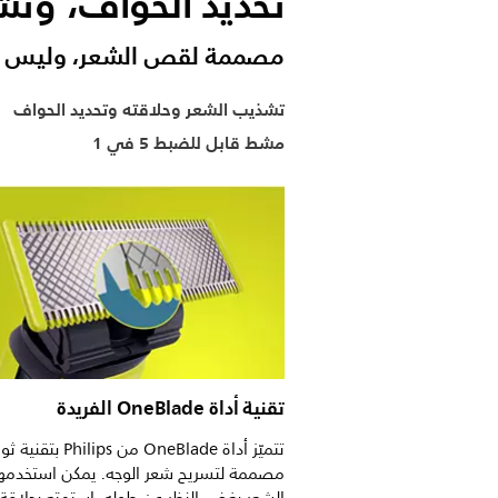
تحديد الحواف، وت
مصممة لقص الشعر، وليس ا
تشذيب الشعر وحلاقته وتحديد الحواف
مشط قابل للضبط 5 في 1
تقنية أداة OneBlade الفريدة
تتميّز أداة OneBlade من Philips بت
مصممة لتسريح شعر الوجه. يمكن استخدمها