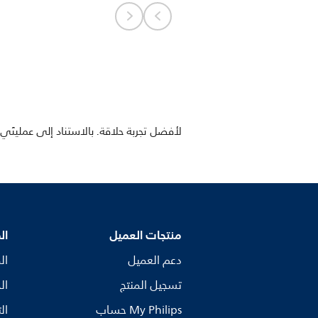
لأفضل تجربة حلاقة. بالاستناد إلى عمليتَي ح
منتجات العميل
ال
دعم العميل
ال
تسجيل المنتج
ال
My Philips حساب
ال