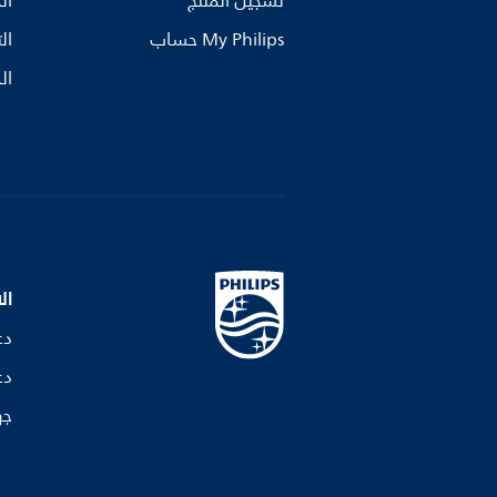
تسجيل المنتج
ال
My Philips حساب
ال
ال
ال
دع
دع
جه