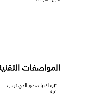
بطول 1 مم فقط.
المواصفات التقنية
تزوّدك بالمظهر الذي ترغب
فيه