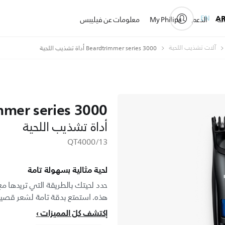
EN
A
ات
الدعم
My Philips
معلومات عن فيليبس
آلات تشذيب اللحية
Beardtrimmer series 3000 أداة تشذيب اللحية
mmer series 3000
أداة تشذيب اللحية
QT4000/13
لحية مثالية بسهولة تامة
حدد لحيتك بالطريقة التي تريدها مع 
هذه. استمتع بدقة تامة لشعر قصير بطول 1 مم ح
إكتشف كلّ المميزات