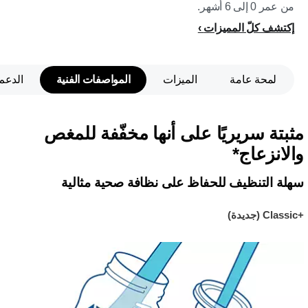
من عمر 0 إلى 6 أشهر.
إكتشف كلّ المميزات
لمحة عامة
الميزات
المواصفات الفنية
الدعم
مثبتة سريريًا على أنها مخفّفة للمغص
والانزعاج*
سهلة التنظيف للحفاظ على نظافة صحية مثالية
Classic+‎ (جديدة)