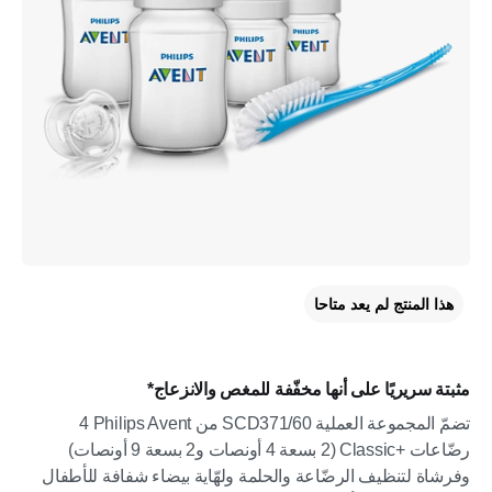
هذا المنتج لم يعد متاحا
مثبتة سريريًا على أنها مخفّفة للمغص والانزعاج*
تضمّ المجموعة العملية SCD371/60 من Philips Avent‏ 4
رضّاعات Classic+‎ ‏(2 بسعة 4 أونصات و2 بسعة 9 أونصات)
وفرشاة لتنظيف الرضّاعة والحلمة ولهّاية بيضاء شفافة للأطفال