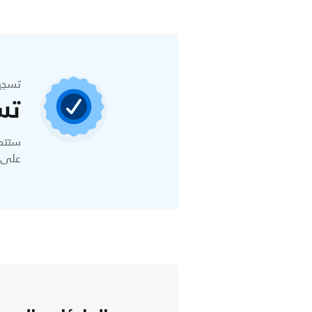
تسجي
تس
ستتمك
على ا