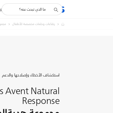
أيقونة
R
المنتجات
للشرك
دعم
البحث
رضّاعات وحلمات مخصصة للأطفال
مجموع
استكشاف الأخطاء وإصلاحها والدعم
ps Avent Natural
Response
مجموعة هديةالهدا