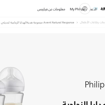
EN
A
ات
الدعم
My Philips
معلومات عن فيليبس
ات رضّاعات الأطفال
Avent Natural Response مجموعة هديةالهدايا الزجاجية لحديثي الولادة
Phili
يا الزجاجية