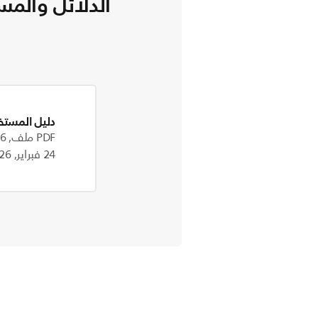
الدلائل والمس
دليل المستخ
PDF ملف, 738.6 kB
24 فبراير, 2026