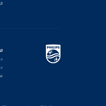
ال
ال
دع
دع
جه