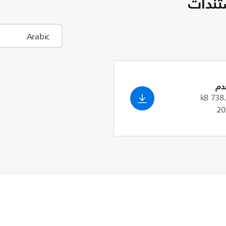
تندات
دم