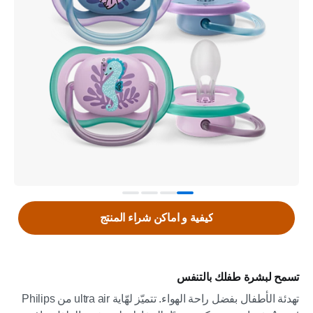
كيفية و اماكن شراء المنتج
تسمح لبشرة طفلك بالتنفس
تهدئة الأطفال بفضل راحة الهواء. تتميّز لهّاية ultra air من Philips