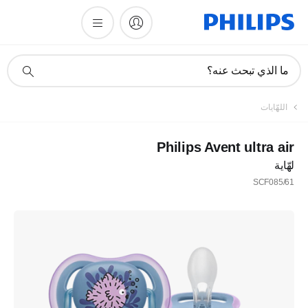
أيقونة
ما الذي تبحث عنه؟
دعم
البحث
اللهّايات
Philips Avent ultra air
لهّاية
SCF085/61