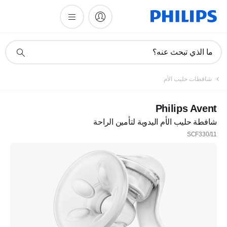
أيقونة
ما الذي تبحث عنه؟
دعم
البحث
شافطات حليب الأم
Philips Avent
شافطة حليب الأم اليدوية لتأمين الراحة
SCF330/11