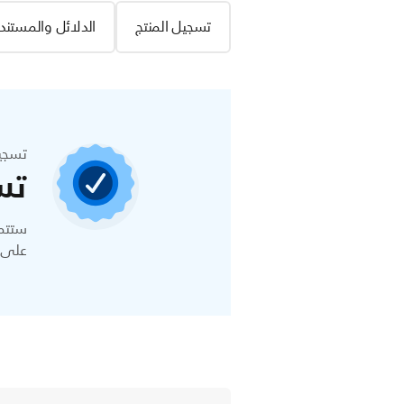
تسجيل المنتج
الدلائل والمستند
تسجي
تس
ستتمك
على ا