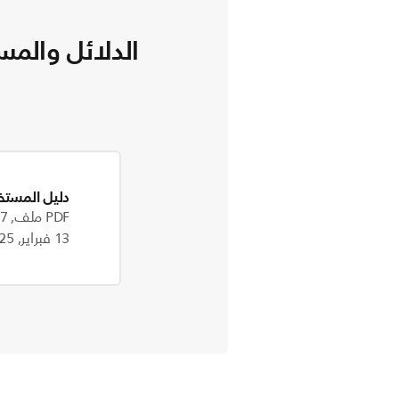
الدلائل والمس
دليل المستخ
PDF ملف, 422.7 kB
13 فبراير, 2025