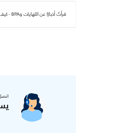
قرأتُ أخبارًا عن اللهايات وBPA - كيف يُمكن التأكد من خلوّ لهايات Philips Avent من BPA؟
اتصل
يس