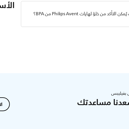
الأسئ
 بفيليبس
عدنا مساعدتك
ات