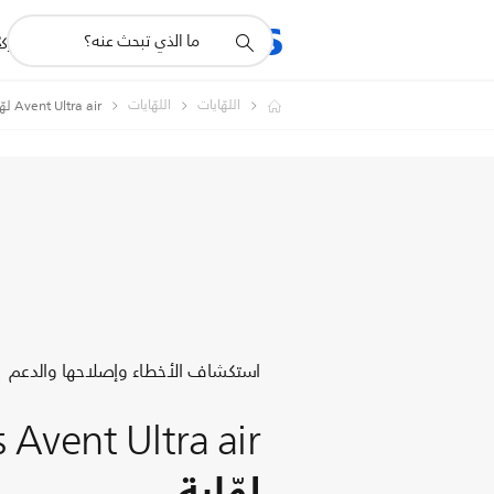
أيقونة
R
المنتجات
للشرك
دعم
البحث
اللهّايات
اللهّايات
Avent Ultra air لهّاية
استكشاف الأخطاء وإصلاحها والدعم
s Avent Ultra air
لهّاية