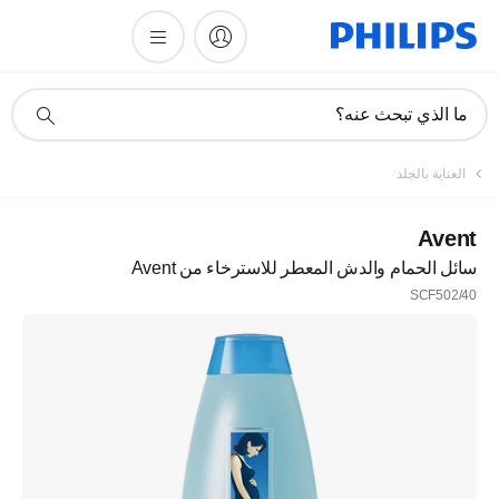
أيقونة
ما الذي تبحث عنه؟
دعم
البحث
العناية بالجلد
Avent
سائل الحمام والدش المعطر للاسترخاء من Avent
SCF502/40