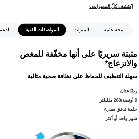
إكتشف كلّ المميزات
لمحة عامة
الميزات
المواصفات الفنية
الدعم
مثبتة سريريًا على أنها مخفّفة للمغص
والانزعاج*
سهلة التنظيف للحفاظ على نظافة صحية مثالية
رضّاعتان
9 أونصة/260 ملليلتر
حلمة تدفق بطيء
شهر واحد أو أكثر