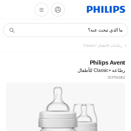
أيقونة
ما الذي تبحث عنه؟
دعم
البحث
رضّاعات الأطفال Classic+‎
Philips Avent
رضّاعة Classic+‎ للأطفال
SCF563/62