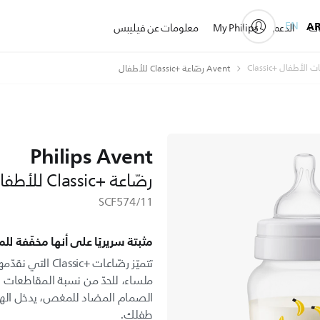
EN
A
ات
الدعم
My Philips
معلومات عن فيليبس
الأطفال Classic+‎
Avent رضّاعة Classic+‎ للأطفال
Philips Avent
رضّاعة Classic+‎ للأطفال
SCF574/11
مثبتة سريريًا على أنها مخفّفة ل
ملساء، للحدّ من نسبة المقاطعات و
الصمام المضاد للمغص، يدخل الهوا
طفلك.