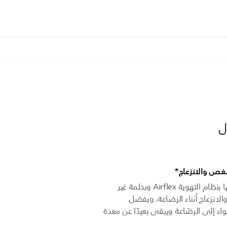
لمغص والانزعاج*
تتميّز رضّاعات Classic+‎ التي نقدّمها بنظام التهوية Airflex وبحلمة غير
الانزعاج أثناء الرضاعة. وبفضل
ء إلى الرضّاعة ويبقى بعيدًا عن معدة