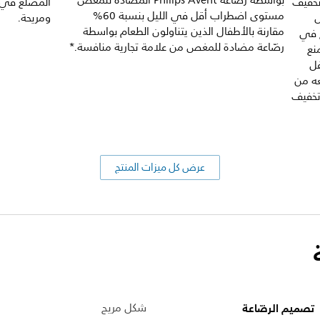
بواسطة رضّاعة Philips Avent المضادة للمغص
تخفيف
المضلّع في 
مستوى اضطراب أقل في الليل بنسبة 60%
ل
ومريحة.
مقارنة بالأطفال الذين يتناولون الطعام بواسطة
ج في
رضّاعة مضادة للمغص من علامة تجارية منافسة.*
نع
فل
عه من
تخفيف
عرض كل ميزات المنتج
تصميم الرضّاعة
شكل مريح