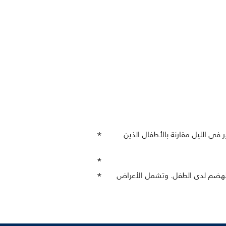
Ph نسبة مغص أقل، واضطراب أقل بكثير في الليل مقارنة بالأطفال الذين
ز الهضم لدى الطفل. وتشمل الأعراض