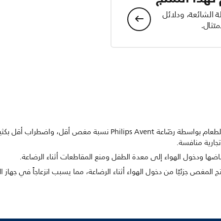
ة الشائعة، ودلائل
تثال.
يظهر الأطفال بعمر شهرَين الذين يتناولون الطعام بواسطة رضّاعة ilips Avent
جارية منافسة.
اضها ودخول الهواء إلى معدة الطفل ومنع المقاطعات أثناء الرضاعة.
المغص جزئيًا من دخول الهواء أثناء الرضاعة، مما يسبب انزعاجاً في جها