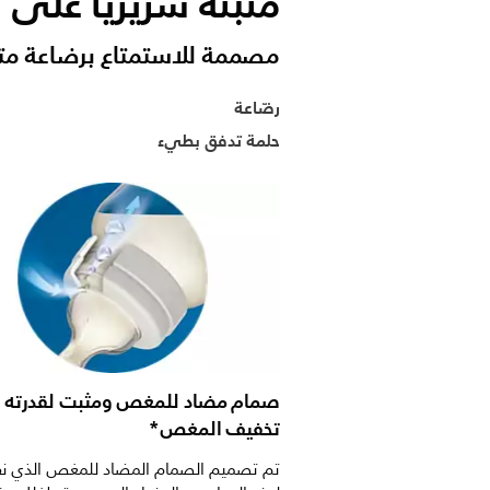
مثبتة سريريًا على 
مصممة للاستمتاع برضاعة مت
رضّاعة
حلمة تدفق بطيء
صمام مضاد للمغص ومثبت لقدرته 
تخفيف المغص*
تم تصميم الصمام المضاد للمغص الذي نق