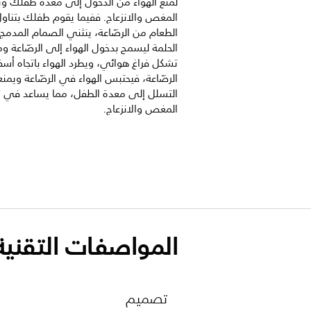
لمنع الهواء من الدخول إلى معدة طفلك و
المغص والانزعاج. ففيما يقوم طفلك بتناو
الطعام من الرضّاعة، ينثني الصمام المدم
الحلمة ليسمح بدخول الهواء إلى الرضّاعة وم
تشكل فراغ هوائي، ويطرد الهواء باتجاه أس
الرضّاعة، فيحتبس الهواء في الرضّاعة ويمن
التسلل إلى معدة الطفل، مما يساعد في 
المغص والانزعاج.
المواصفات التقنية
تصميم