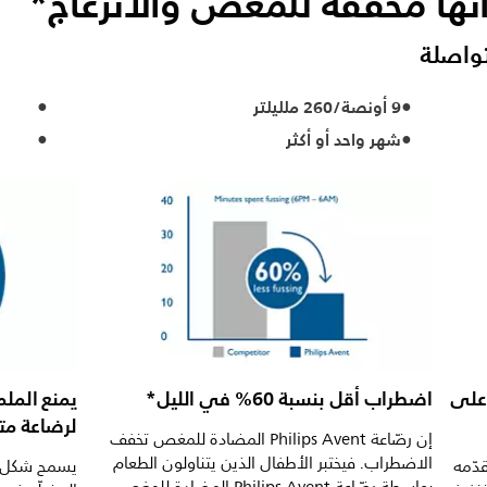
أنها مخفّفة للمغص والانزعاج*
واصلة
9 أونصة/260 ملليلتر
شهر واحد أو أكثر
على
اضطراب أقل بنسبة 60% في الليل*
يمنع المل
لرضاعة مت
إن رضّاعة Philips Avent المضادة للمغص تخفف
الاضطراب. فيختبر الأطفال الذين يتناولون الطعام
دّمه
يسمح شكل ال