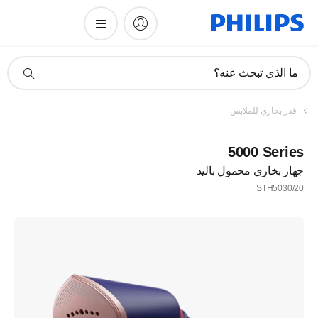
أيقونة
ما الذي تبحث عنه؟
دعم
البحث
قدر بخاري للملابس
‎5000 Series
جهاز بخاري محمول باليد
STH5030/20