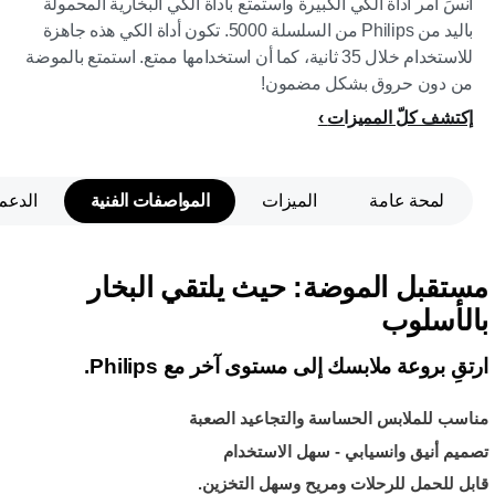
انسَ أمر أداة الكي الكبيرة واستمتع بأداة الكي البخارية المحمولة
باليد من Philips من السلسلة 5000. تكون أداة الكي هذه جاهزة
للاستخدام خلال 35 ثانية، كما أن استخدامها ممتع. استمتع بالموضة
من دون حروق بشكل مضمون!
إكتشف كلّ المميزات
لمحة عامة
الميزات
المواصفات الفنية
الدعم
مستقبل الموضة: حيث يلتقي البخار
بالأسلوب
ارتقِ بروعة ملابسك إلى مستوى آخر مع Philips.
مناسب للملابس الحساسة والتجاعيد الصعبة
تصميم أنيق وانسيابي - سهل الاستخدام
قابل للحمل للرحلات ومريح وسهل التخزين.