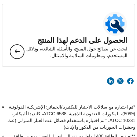
الحصول على الدعم لهذا المنتج
ابحث عن نصائح حول المنتج، والأسئلة الشائعة، ودلائل
المستخدم، ومعلومات السلامة والامتثال.
*تم اختباره مع سلالات الاختبار للبكتيريا/الخمائر: الإشريكية القولونية
(8099)، المكورات العنقودية الذهبية. ATCC 6538، كانديدا ألبيكانز،
ATCC 10231، ^تم اختباره باستخدام فصائل عث الغبار المنزلي (عث
وحشرات الحوريات من الذكور والإناث)
**تصنيف الطاقة 1400 واط مستند إلى اتصال الجهاز بمصدر طاقة