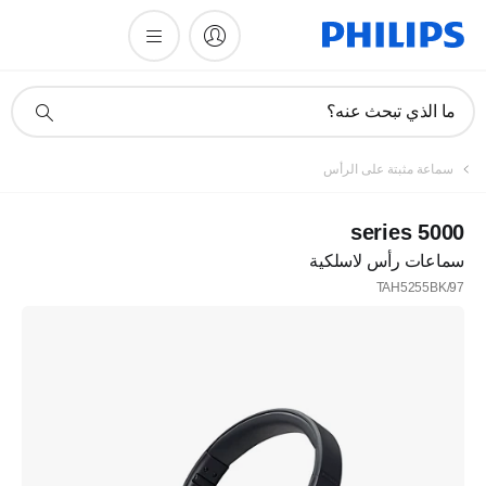
أيقونة
ما الذي تبحث عنه؟
دعم
البحث
سماعة مثبتة على الرأس
5000 series
سماعات رأس لاسلكية
TAH5255BK/97